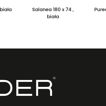
 biała
Salanea 180 x 74 ,
Purea
biała