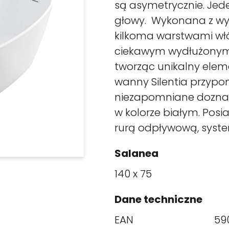
są asymetrycznie. Jede
głowy. Wykonana z wyso
kilkoma warstwami włó
ciekawym wydłużonym 
tworząc unikalny eleme
wanny Silentia przypo
niezapomniane doznan
w kolorze białym. Posia
rurą odpływową, syste
Salanea
140 x 75
Dane techniczne
EAN
59