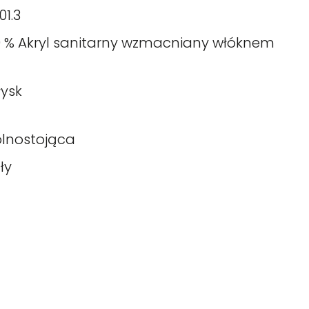
01.3
0 % Akryl sanitarny wzmacniany włóknem
łysk
lnostojąca
ły