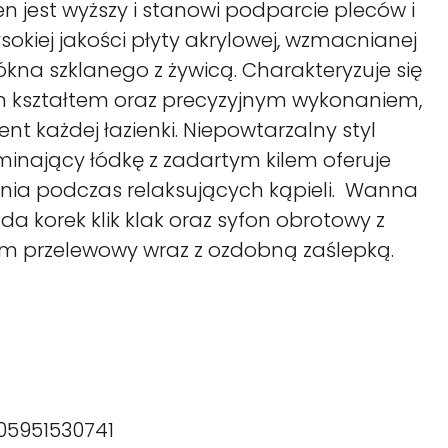
n jest wyższy i stanowi podparcie pleców i
kiej jakości płyty akrylowej, wzmacnianej
kna szklanego z żywicą. Charakteryzuje się
kształtem oraz precyzyjnym wykonaniem,
nt każdej łazienki. Niepowtarzalny styl
minający łódkę z zadartym kilem oferuje
ia podczas relaksujących kąpieli. Wanna
da korek klik klak oraz syfon obrotowy z
m przelewowy wraz z ozdobną zaślepką.
05951530741