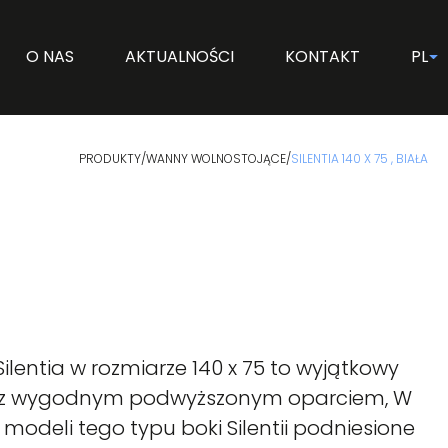
O NAS
AKTUALNOŚCI
KONTAKT
PL
PRODUKTY
/
WANNY WOLNOSTOJĄCE
/
SILENTIA 140 X 75 , BIAŁA
lentia w rozmiarze 140 x 75 to wyjątkowy
z wygodnym podwyższonym oparciem, W
odeli tego typu boki Silentii podniesione