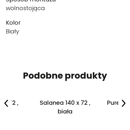
wolnostojąca
Kolor
Biały
Podobne produkty
 x 72 ,
Salanea 140 x 72 ,
Purea 16
a
biała