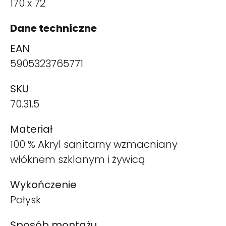
170 x 72
Dane techniczne
EAN
5905323765771
SKU
70.31.5
Materiał
100 % Akryl sanitarny wzmacniany
włóknem szklanym i żywicą
Wykończenie
Połysk
Sposób montażu