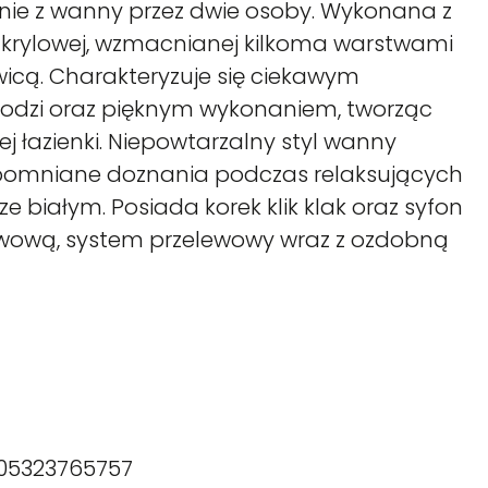
nie z wanny przez dwie osoby. Wykonana z
 akrylowej, wzmacnianej kilkoma warstwami
wicą. Charakteryzuje się ciekawym
 łodzi oraz pięknym wykonaniem, tworząc
j łazienki. Niepowtarzalny styl wanny
apomniane doznania podczas relaksujących
e białym. Posiada korek klik klak oraz syfon
ywową, system przelewowy wraz z ozdobną
05323765757