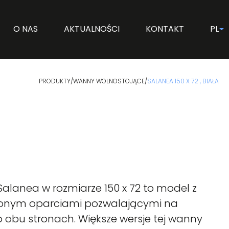
O NAS
AKTUALNOŚCI
KONTAKT
PL
PRODUKTY
/
WANNY WOLNOSTOJĄCE
/
SALANEA 150 X 72 , BIAŁA
lanea w rozmiarze 150 x 72 to model z
nym oparciami pozwalającymi na
 obu stronach. Większe wersje tej wanny