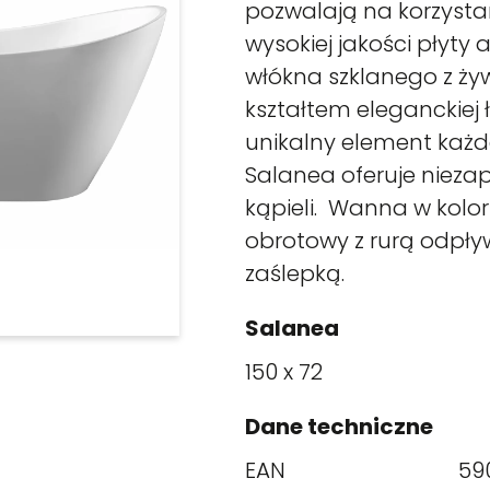
pozwalają na korzysta
wysokiej jakości płyty
włókna szklanego z ży
kształtem eleganckiej
unikalny element każde
Salanea oferuje niez
kąpieli. Wanna w kolorz
obrotowy z rurą odpł
zaślepką.
Salanea
150 x 72
Dane techniczne
EAN
59