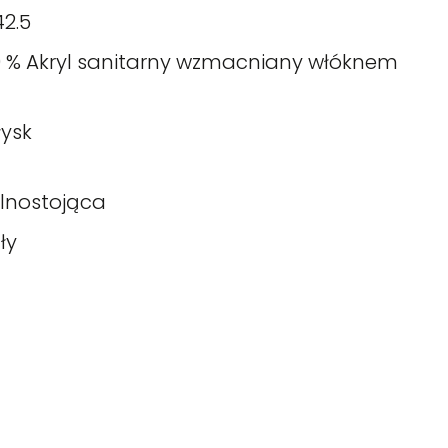
42.5
0 % Akryl sanitarny wzmacniany włóknem
łysk
lnostojąca
ły