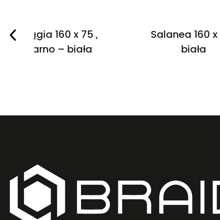
Vaggia 160 x 75 ,
Salanea 160 x 
czarno – biała
biała