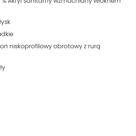
0 % Akryl sanitarny wzmacniany włóknem
łysk
adkie
fon niskoprofilowy obrotowy z rurą
ły