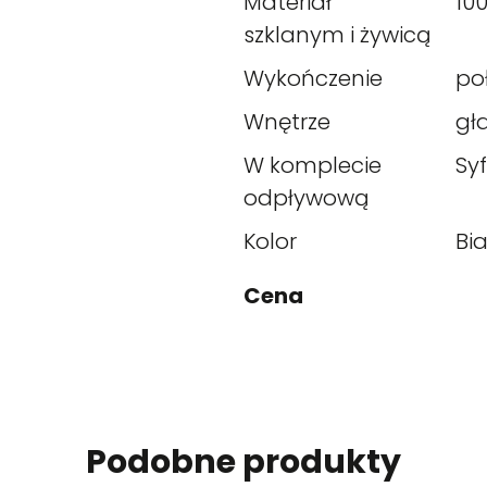
Materiał
10
szklanym i żywicą
Wykończenie
po
Wnętrze
gł
W komplecie
Sy
odpływową
Kolor
Bia
Cena
Podobne produkty