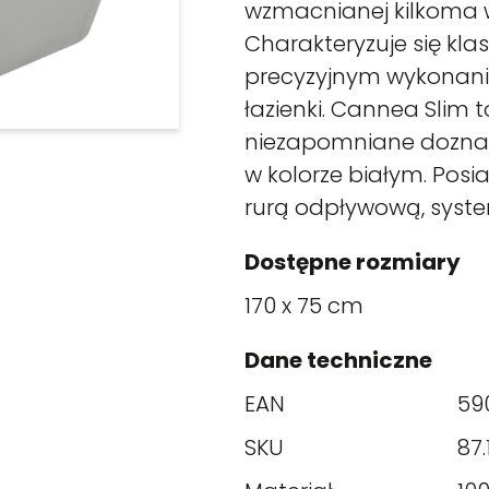
wzmacnianej kilkoma 
Charakteryzuje się kl
precyzyjnym wykonani
łazienki. Cannea Slim t
niezapomniane doznan
w kolorze białym. Posia
rurą odpływową, syste
Dostępne rozmiary
170 x 75 cm
Dane techniczne
EAN
59
SKU
87.