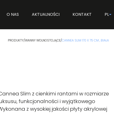
O NAS
AKTUALNOŚCI
KONTAKT
PL
PRODUKTY
/
WANNY WOLNOSTOJĄCE
/
CANNEA SLIM 170 X 75 CM , BIAŁA
annea Slim z cienkimi rantami w rozmiarze
 luksusu, funkcjonalności i wyjątkowego
ykonana z wysokiej jakości płyty akrylowej