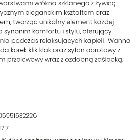
warstwami włókna szklanego z żywicą.
asycznym eleganckim kształtem oraz
em, tworząc unikalny element każdej
o synonim komfortu i stylu, oferujący
ia podczas relaksujących kąpieli. Wanna
da korek klik klak oraz syfon obrotowy z
m przelewowy wraz z ozdobną zaślepką.
05951532226
17.7