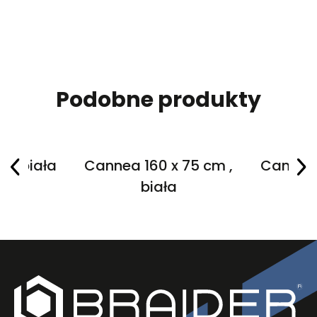
Podobne produkty
5 , biała
Cannea 160 x 75 cm ,
Cannea 
biała