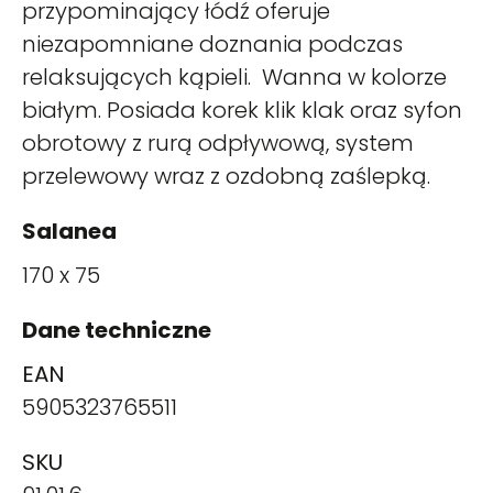
przypominający łódź oferuje
niezapomniane doznania podczas
relaksujących kąpieli. Wanna w kolorze
białym. Posiada korek klik klak oraz syfon
obrotowy z rurą odpływową, system
przelewowy wraz z ozdobną zaślepką.
Salanea
170 x 75
Dane techniczne
EAN
5905323765511
SKU