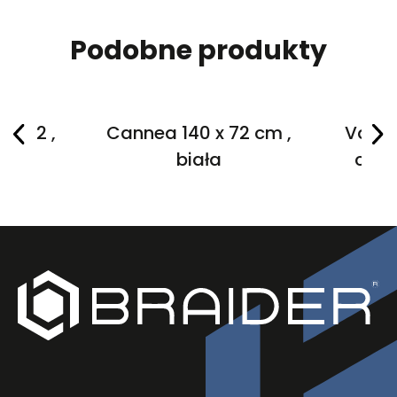
Podobne produkty
 x 72 ,
Cannea 140 x 72 cm ,
Vaggia
a
biała
czar