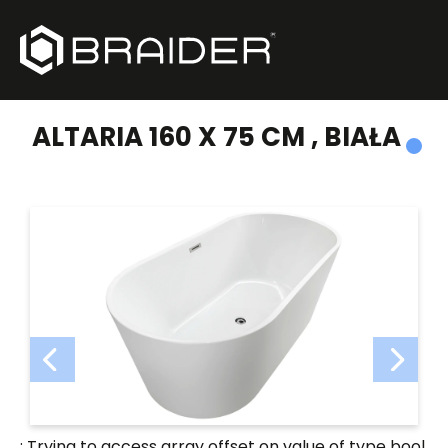
PRODUKTY
/
WANNY WOLNOSTOJĄCE
/
ALTARIA 160 X 75 CM , BIAŁA
ALTARIA 160 X 75 CM , BIAŁA
: Trying to access array offset on value of type bool