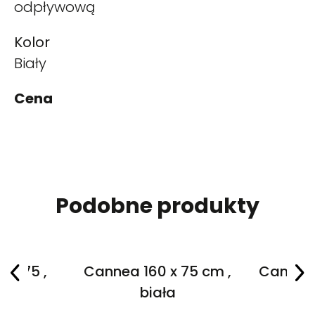
odpływową
Kolor
Biały
Cena
Podobne produkty
 x 75 ,
Cannea 160 x 75 cm ,
Cannea 
a
biała
cm