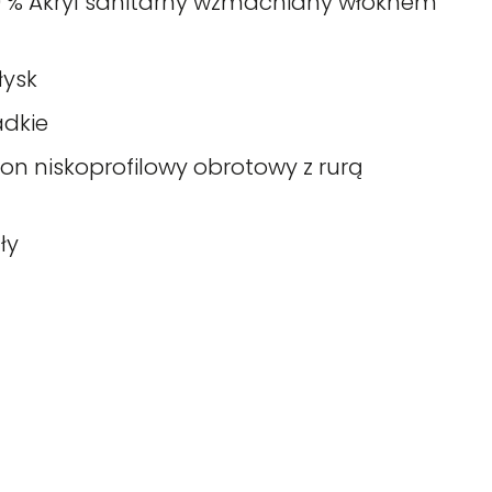
0 % Akryl sanitarny wzmacniany włóknem
łysk
adkie
fon niskoprofilowy obrotowy z rurą
ły