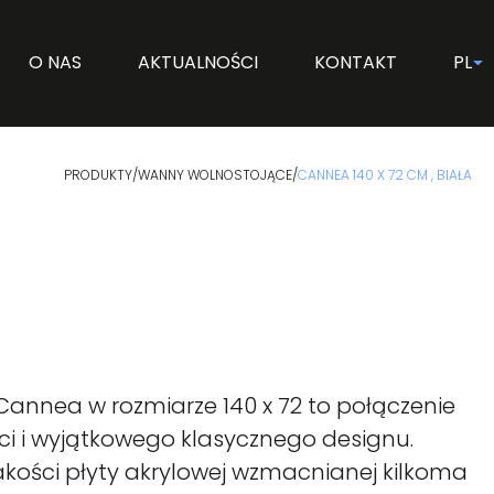
O NAS
AKTUALNOŚCI
KONTAKT
PL
PRODUKTY
/
WANNY WOLNOSTOJĄCE
/
CANNEA 140 X 72 CM , BIAŁA
nnea w rozmiarze 140 x 72 to połączenie
ci i wyjątkowego klasycznego designu.
akości płyty akrylowej wzmacnianej kilkoma