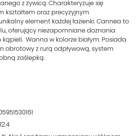
anego z żywicą. Charakteryzuje się
m kształtem oraz precyzyjnym
nikalny element każdej łazienki. Cannea to
ylu, oferujący niezapomniane doznania
 kąpieli. Wanna w kolorze białym. Posiada
yfon obrotowy z rurą odpływową, system
obną zaślepką.
05951530161
12.4