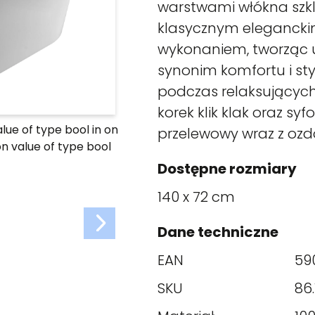
warstwami włókna szkl
klasycznym elegancki
wykonaniem, tworząc u
synonim komfortu i st
podczas relaksujących
korek klik klak oraz s
alue of type bool in
on
przelewowy wraz z ozd
on value of type bool
Dostępne rozmiary
140 x 72 cm
Dane techniczne
EAN
59
SKU
86.