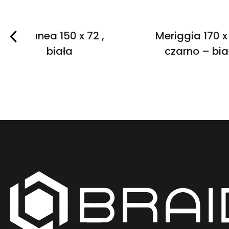
Salanea 150 x 72 ,
Meriggia 170 x 
biała
czarno – bia