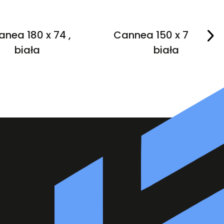
anea 180 x 74 ,
Cannea 150 x 75 cm ,
biała
biała