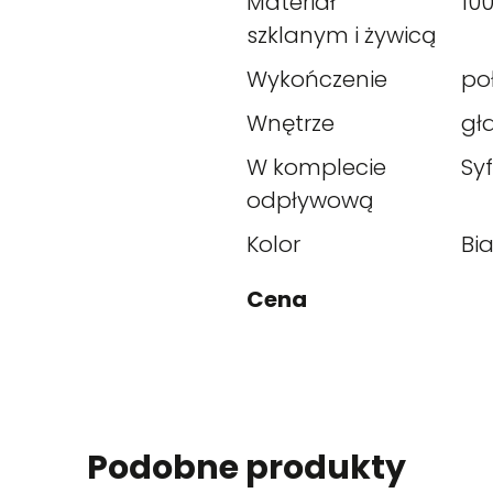
Materiał
10
szklanym i żywicą
Wykończenie
po
Wnętrze
gł
W komplecie
Sy
odpływową
Kolor
Bia
Cena
Podobne produkty