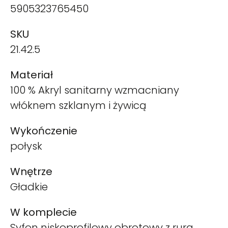
5905323765450
SKU
21.42.5
Materiał
100 % Akryl sanitarny wzmacniany
włóknem szklanym i żywicą
Wykończenie
połysk
Wnętrze
Gładkie
W komplecie
Syfon niskoprofilowy obrotowy z rurą