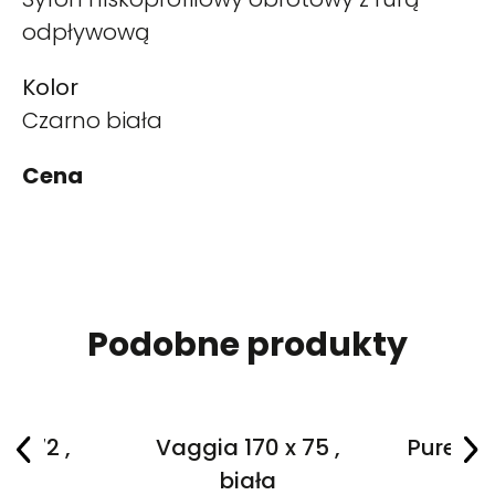
odpływową
Kolor
Czarno biała
Cena
Podobne produkty
 x 72 ,
Vaggia 170 x 75 ,
Purea 16
a
biała