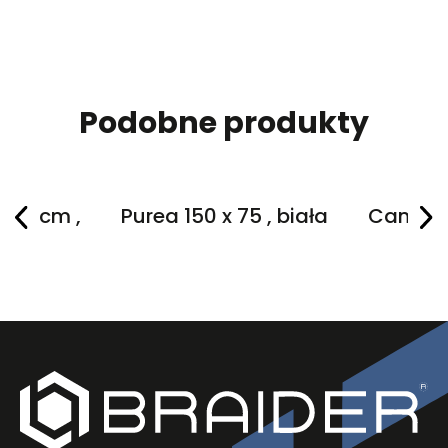
Podobne produkty
 75 cm ,
Purea 150 x 75 , biała
Cannea 
a
cm