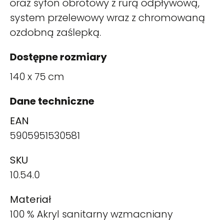
oraz syfon obrotowy z rurą odpływową,
system przelewowy wraz z chromowaną
ozdobną zaślepką.
Dostępne rozmiary
140 x 75 cm
Dane techniczne
EAN
5905951530581
SKU
10.54.0
Materiał
100 % Akryl sanitarny wzmacniany