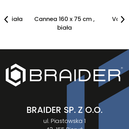
5 , biała
Cannea 160 x 75 cm ,
Vaggia
biała
BRAIDER SP. Z O.O.
ul. Piastowska 1