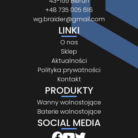
43-155 Bieruń
+48 735 005 616
wg.braider@gmail.com
LINKI
O nas
Sklep
Aktualności
Polityka prywatności
Kontakt
PRODUKTY
Wanny wolnostojące
Baterie wolnostojące
SOCIAL MEDIA