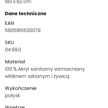
180 x 82 cm
Dane techniczne
EAN
5905951530079
SKU
04.99.0
Materiał
100 % Akryl sanitarny wzmacniany
włóknem szklanym i żywicą
Wykończenie
połysk
Wnętrze