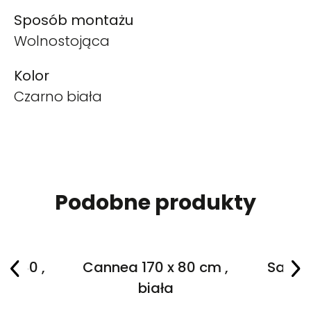
Sposób montażu
Wolnostojąca
Kolor
Czarno biała
Podobne produkty
 x 80 ,
Cannea 170 x 80 cm ,
Salane
a
biała