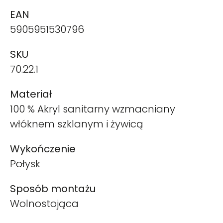
EAN
5905951530796
SKU
70.22.1
Materiał
100 % Akryl sanitarny wzmacniany
włóknem szklanym i żywicą
Wykończenie
Połysk
Sposób montażu
Wolnostojąca