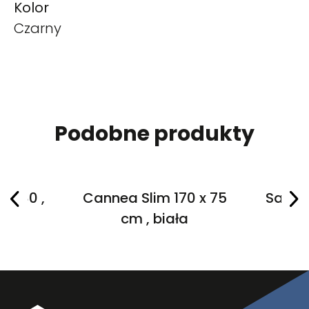
Kolor
Czarny
Podobne produkty
 x 80 ,
Cannea Slim 170 x 75
Salane
a
cm , biała