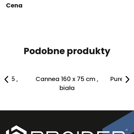
Cena
Podobne produkty
 x 75 ,
Cannea 160 x 75 cm ,
Purea 16
a
biała