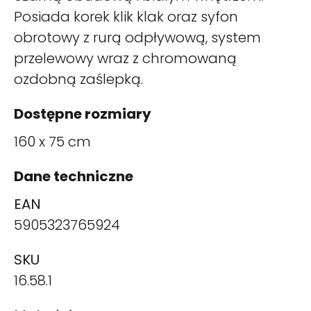
Posiada korek klik klak oraz syfon
obrotowy z rurą odpływową, system
przelewowy wraz z chromowaną
ozdobną zaślepką.
Dostępne rozmiary
160 x 75 cm
Dane techniczne
EAN
5905323765924
SKU
16.58.1