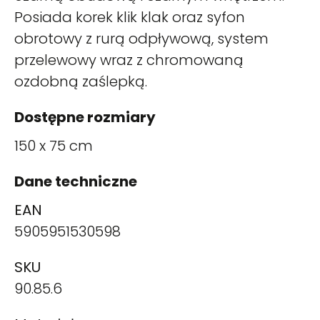
Posiada korek klik klak oraz syfon
obrotowy z rurą odpływową, system
przelewowy wraz z chromowaną
ozdobną zaślepką.
Dostępne rozmiary
150 x 75 cm
Dane techniczne
EAN
5905951530598
SKU
90.85.6