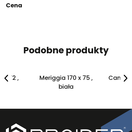
Cena
Podobne produkty
 x 72 ,
Meriggia 170 x 75 ,
Cannea 
a
biała
cm