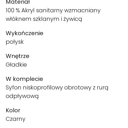
Materiał
100 % Akryl sanitarny wzmacniany
włóknem szklanym i żywicą
Wykończenie
połysk
Wnętrze
Gładkie
W komplecie
Syfon niskoprofilowy obrotowy z rurą
odpływową
Kolor
Czarny