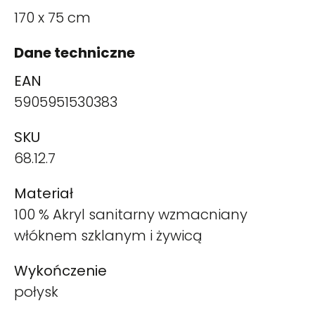
170 x 75 cm
Dane techniczne
EAN
5905951530383
SKU
68.12.7
Materiał
100 % Akryl sanitarny wzmacniany
włóknem szklanym i żywicą
Wykończenie
połysk