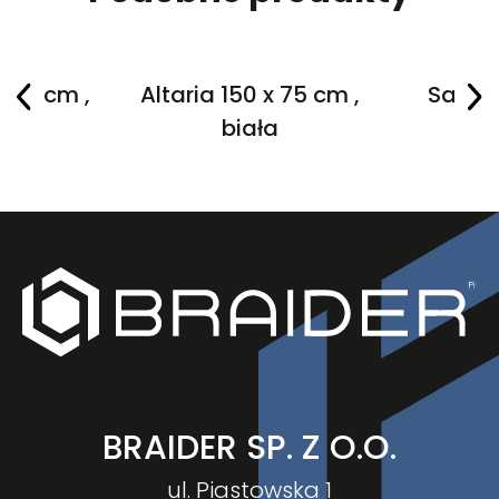
 80 cm ,
Altaria 150 x 75 cm ,
Salane
a
biała
BRAIDER SP. Z O.O.
ul. Piastowska 1