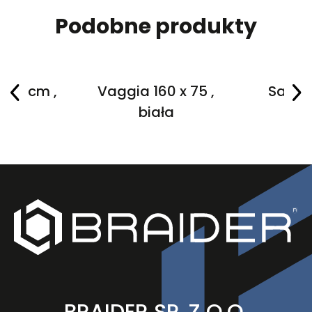
Podobne produkty
 80 cm ,
Vaggia 160 x 75 ,
Salane
a
biała