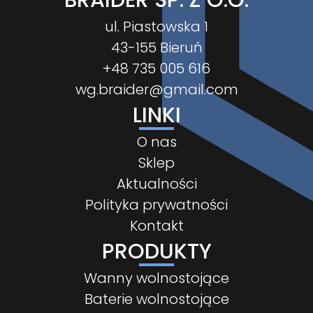
BRAIDER SP. Z O.O.
ul. Piastowska 1
43-155 Bieruń
+48 735 005 616
wg.braider@gmail.com
LINKI
O nas
Sklep
Aktualności
Polityka prywatności
Kontakt
PRODUKTY
Wanny wolnostojące
Baterie wolnostojące