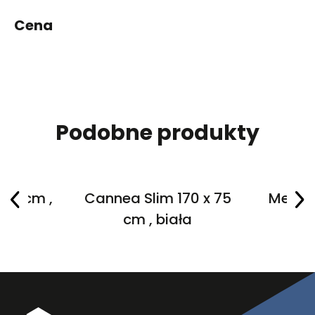
Cena
Podobne produkty
 75 cm ,
Cannea Slim 170 x 75
Merigg
a
cm , biała