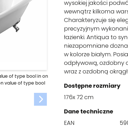
wysokiej jakości podwó
wewnątrz kilkoma wars
Charakteryzuje się el
precyzyjnym wykonani
łazienki. Antiqua to sy
niezapomniane doznan
w kolorze białym. Posia
odpływową, ozdobny 
wraz z ozdobną okrąg
alue of type bool in
on
on value of type bool
Dostępne rozmiary
176x 72 cm
Dane techniczne
EAN
59