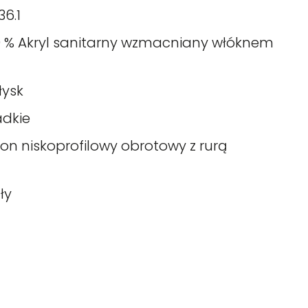
36.1
0 % Akryl sanitarny wzmacniany włóknem
łysk
adkie
fon niskoprofilowy obrotowy z rurą
ły