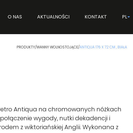
O NAS
AKTUALNOŚCI
KONTAKT
PL
PRODUKTY
/
WANNY WOLNOSTOJĄCE
/
ANTIQUA 176 X 72 CM , BIAŁA
retro Antiqua na chromowanych nóżkach
o połączenie wygody, nutki dekadencji i
odem z wiktoriańskiej Anglii. Wykonana z