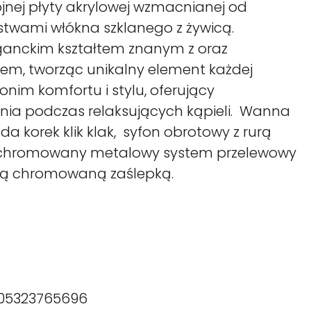
jnej płyty akrylowej wzmacnianej od
twami włókna szklanego z żywicą.
eganckim kształtem znanym z oraz
em, tworząc unikalny element każdej
nonim komfortu i stylu, oferujący
ia podczas relaksujących kąpieli. Wanna
da korek klik klak, syfon obrotowy z rurą
chromowany metalowy system przelewowy
łą chromowaną zaślepką.
05323765696