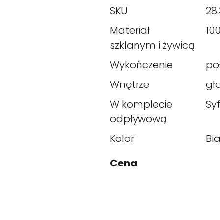
SKU
28.
Materiał
10
szklanym i żywicą
Wykończenie
po
Wnętrze
gł
W komplecie
Sy
odpływową
Kolor
Bia
Cena