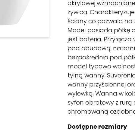
akrylowej wzmacniane
żywicą. Charakteryzuje
ściany co pozwala na 
Model posiada półkę o
jest bateria. Przyłąc
pod obudową, natomias
bezpośrednio pod półką
model typowo wolnost
tylną wanny. Suvereni
wanny przyściennej or
wylewką. Wanna w kolor
syfon obrotowy z rurą
chromowaną ozdobną 
Dostępne rozmiary