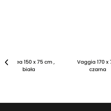
Cannea 150 x 75 cm ,
Vaggia 170 x 
biała
czarna