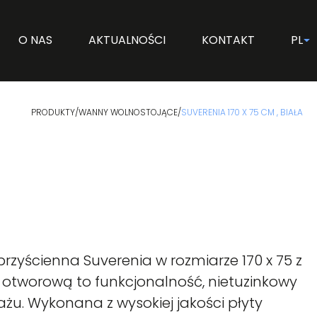
O NAS
AKTUALNOŚCI
KONTAKT
PL
PRODUKTY
/
WANNY WOLNOSTOJĄCE
/
SUVERENIA 170 X 75 CM , BIAŁA
zyścienna Suverenia w rozmiarze 170 x 75 z
otworową to funkcjonalność, nietuzinkowy
żu. Wykonana z wysokiej jakości płyty