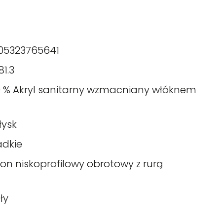
05323765641
81.3
0 % Akryl sanitarny wzmacniany włóknem
łysk
adkie
fon niskoprofilowy obrotowy z rurą
ły