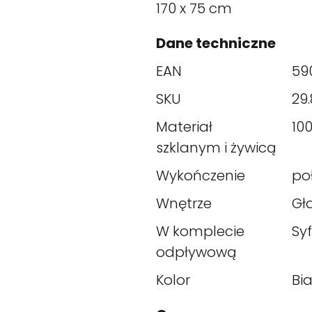
170 x 75 cm
Dane techniczne
EAN
59
SKU
29.
Materiał
10
szklanym i żywicą
Wykończenie
po
Wnętrze
Gł
W komplecie
Sy
odpływową
Kolor
Bia