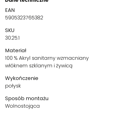
EAN
5905323765382
SKU
30.25.1
Materiał
100 % Akryl sanitarny wzmacniany
włóknem szklanym i żywicą
Wykończenie
połysk
Sposób montażu
Wolnostojąca