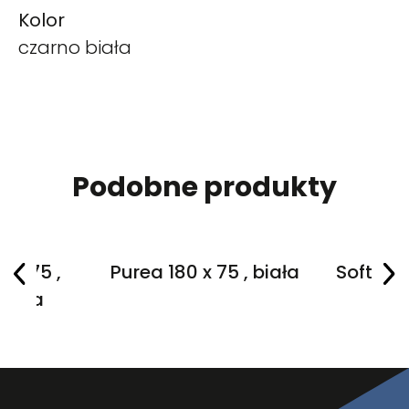
Kolor
czarno biała
Podobne produkty
 x 75 ,
Purea 180 x 75 , biała
Softia 1
biała