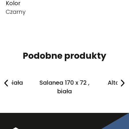
Kolor
Czarny
Podobne produkty
5 , biała
Salanea 170 x 72 ,
Altaria
biała