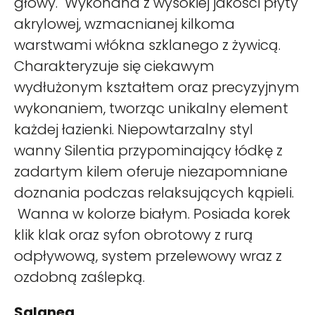
głowy. Wykonana z wysokiej jakości płyty
akrylowej, wzmacnianej kilkoma
warstwami włókna szklanego z żywicą.
Charakteryzuje się ciekawym
wydłużonym kształtem oraz precyzyjnym
wykonaniem, tworząc unikalny element
każdej łazienki. Niepowtarzalny styl
wanny Silentia przypominający łódkę z
zadartym kilem oferuje niezapomniane
doznania podczas relaksujących kąpieli.
Wanna w kolorze białym. Posiada korek
klik klak oraz syfon obrotowy z rurą
odpływową, system przelewowy wraz z
ozdobną zaślepką.
Salanea