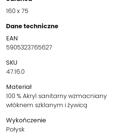
160 x 75
Dane techniczne
EAN
5905323765627
SKU
47.16.0
Materiał
100 % Akryl sanitarny wzmacniany
włóknem szklanym i żywicą
Wykończenie
Połysk