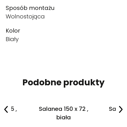
Sposób montażu
Wolnostojąca
Kolor
Biały
Podobne produkty
 x 75 ,
Salanea 150 x 72 ,
Salane
a
biała