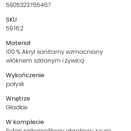
5905323765467
SKU
59.16.2
Materiał
100 % Akryl sanitarny wzmacniany
włóknem szklanym i żywicą
Wykończenie
połysk
Wnętrze
Gładkie
W komplecie
Syfon niskoprofilowy obrotowy z rurą