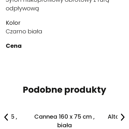
odpływową
Kolor
Czarno biała
Cena
Podobne produkty
 x 75 ,
Cannea 160 x 75 cm ,
Altaria
a
biała