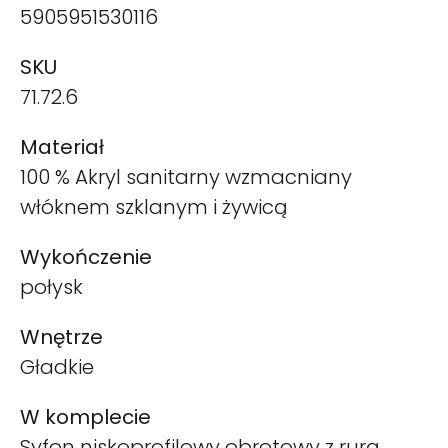
5905951530116
SKU
71.72.6
Materiał
100 % Akryl sanitarny wzmacniany
włóknem szklanym i żywicą
Wykończenie
połysk
Wnętrze
Gładkie
W komplecie
Syfon niskoprofilowy obrotowy z rurą