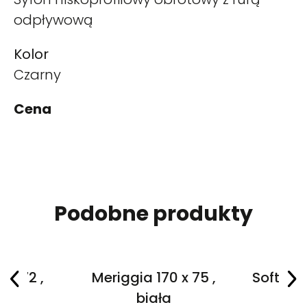
odpływową
Kolor
Czarny
Cena
Podobne produkty
 x 72 ,
Meriggia 170 x 75 ,
Softia 1
a
biała