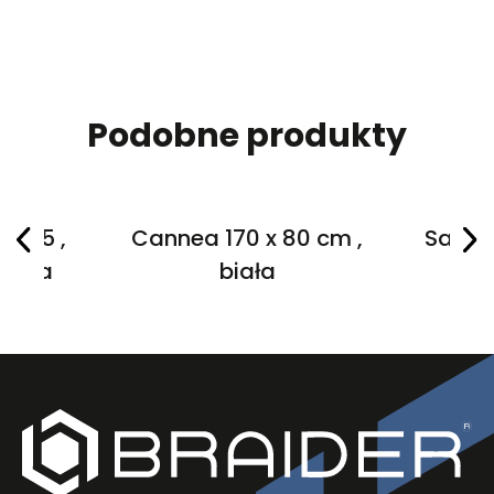
Podobne produkty
 x 75 ,
Cannea 170 x 80 cm ,
Salane
biała
biała