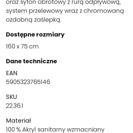
oraz syfon obrotowy z rurą odpływową,
system przelewowy wraz z chromowaną
ozdobną zaślepką.
Dostępne rozmiary
160 x 75 cm
Dane techniczne
EAN
5905323765146
SKU
22.36.1
Materiał
100 % Akryl sanitarny wzmacniany