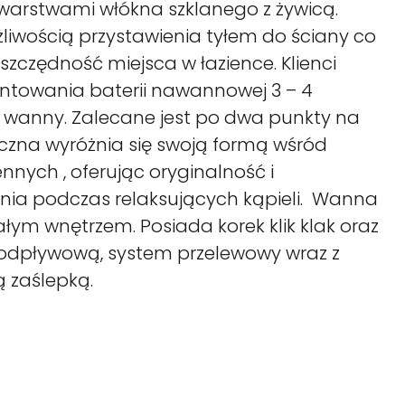
warstwami włókna szklanego z żywicą.
liwością przystawienia tyłem do ściany co
zczędność miejsca w łazience. Klienci
towania baterii nawannowej 3 – 4
 wanny. Zalecane jest po dwa punkty na
yczna wyróżnia się swoją formą wśród
nnych , oferując oryginalność i
ia podczas relaksujących kąpieli. Wanna
łym wnętrzem. Posiada korek klik klak oraz
 odpływową, system przelewowy wraz z
zaślepką.