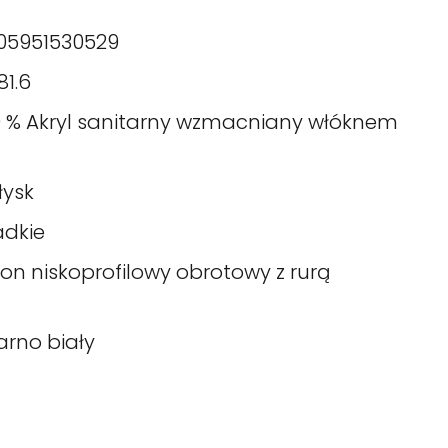
05951530529
81.6
0 % Akryl sanitarny wzmacniany włóknem
łysk
adkie
fon niskoprofilowy obrotowy z rurą
arno biały