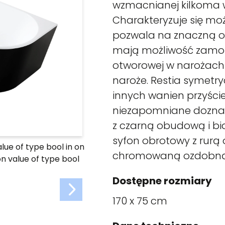
wzmacnianej kilkoma 
Charakteryzuje się moż
pozwala na znaczną os
mają możliwość zamon
otworowej w narożach
naroże. Restia symetr
innych wanien przyście
niezapomniane doznan
z czarną obudową i bia
syfon obrotowy z rurą
alue of type bool in
on
chromowaną ozdobną 
on value of type bool
Dostępne rozmiary
170 x 75 cm