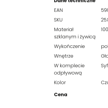
Dane techniczne
EAN
59
SKU
25.
Materiał
10
szklanym i żywicą
Wykończenie
po
Wnętrze
Gł
W komplecie
Sy
odpływową
Kolor
Cz
Cena