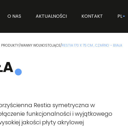
O NAS
AKTUALNOŚCI
KONTAKT
PL
PRODUKTY
/
WANNY WOLNOSTOJĄCE
/
RESTIA 170 X 75 CM , CZARNO – BIAŁA
ŁA
rzyścienna Restia symetryczna w
połączenie funkcjonalności i wyjątkowego
sokiej jakości płyty akrylowej