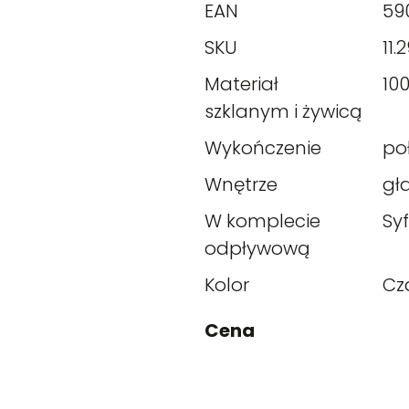
EAN
59
SKU
11.
Materiał
10
szklanym i żywicą
Wykończenie
po
Wnętrze
gł
W komplecie
Sy
odpływową
Kolor
Cz
Cena