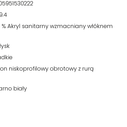
05951530222
29.4
0 % Akryl sanitarny wzmacniany włóknem
łysk
adkie
fon niskoprofilowy obrotowy z rurą
arno biały