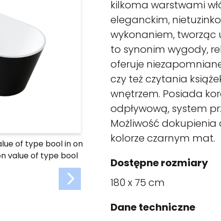
kilkoma warstwami włó
eleganckim, nietuzink
wykonaniem, tworząc u
to synonim wygody, rel
oferuje niezapomniane
czy też czytania ksią
wnętrzem. Posiada kore
odpływową, system pr
Możliwość dokupienia 
kolorze czarnym mat.
alue of type bool in
on
on value of type bool
Dostępne rozmiary
180 x 75 cm
Dane techniczne