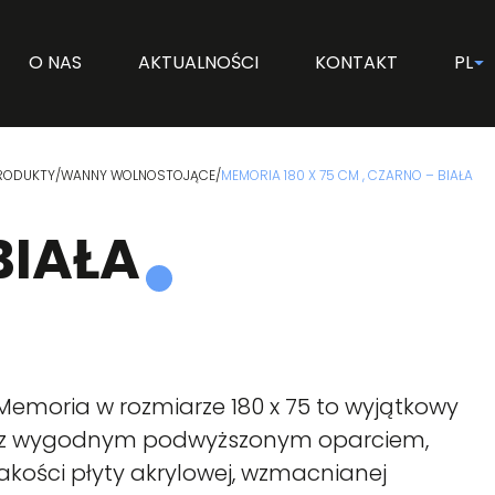
O NAS
AKTUALNOŚCI
KONTAKT
PL
RODUKTY
/
WANNY WOLNOSTOJĄCE
/
MEMORIA 180 X 75 CM , CZARNO – BIAŁA
BIAŁA
moria w rozmiarze 180 x 75 to wyjątkowy
z wygodnym podwyższonym oparciem,
akości płyty akrylowej, wzmacnianej