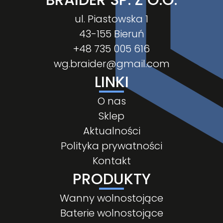
BRAIDER SP. Z O.O.
ul. Piastowska 1
43-155 Bieruń
+48 735 005 616
wg.braider@gmail.com
LINKI
O nas
Sklep
Aktualności
Polityka prywatności
Kontakt
PRODUKTY
Wanny wolnostojące
Baterie wolnostojące