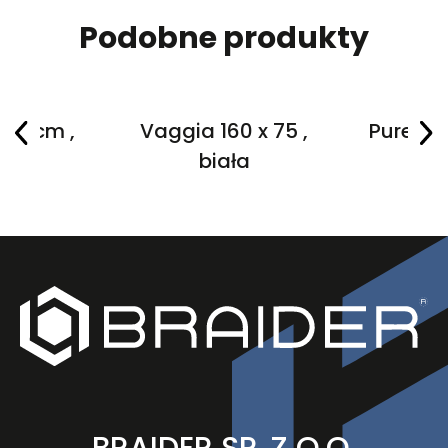
Podobne produkty
 75 cm ,
Vaggia 160 x 75 ,
Purea 17
a
biała