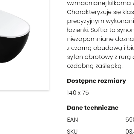
wzmacnianej kilkoma 
Charakteryzuje się kl
precyzyjnym wykonani
łazienki. Softia to syno
niezapomniane doznan
z czarną obudową i bia
syfon obrotowy z rurą
ozdobną zaślepką.
Dostępne rozmiary
140 x 75
Dane techniczne
EAN
59
SKU
03.