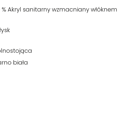
0 % Akryl sanitarny wzmacniany włóknem
łysk
lnostojąca
arno biała