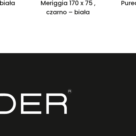
 biała
Meriggia 170 x 75 ,
Purea
czarno – biała