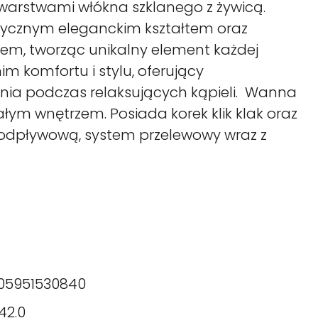
warstwami włókna szklanego z żywicą.
asycznym eleganckim kształtem oraz
em, tworząc unikalny element każdej
nim komfortu i stylu, oferujący
ia podczas relaksujących kąpieli. Wanna
łym wnętrzem. Posiada korek klik klak oraz
 odpływową, system przelewowy wraz z
05951530840
42.0