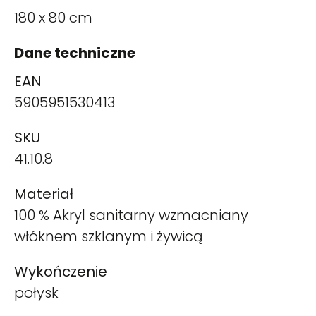
180 x 80 cm
Dane techniczne
EAN
5905951530413
SKU
41.10.8
Materiał
100 % Akryl sanitarny wzmacniany
włóknem szklanym i żywicą
Wykończenie
połysk