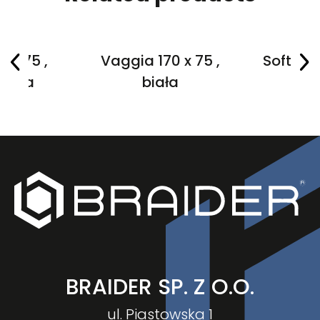
 x 75 ,
Vaggia 170 x 75 ,
Softia 1
biała
biała
BRAIDER SP. Z O.O.
ul. Piastowska 1