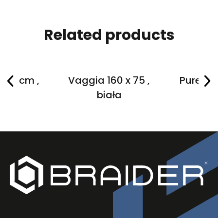
Related products
 72 cm ,
Vaggia 160 x 75 ,
Purea 18
a
biała