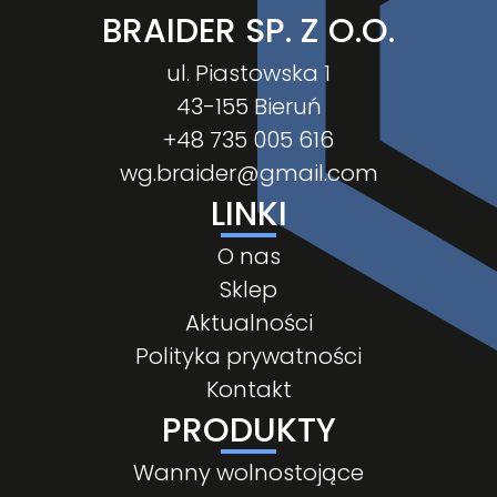
BRAIDER SP. Z O.O.
ul. Piastowska 1
43-155 Bieruń
+48 735 005 616
wg.braider@gmail.com
LINKI
O nas
Sklep
Aktualności
Polityka prywatności
Kontakt
PRODUKTY
Wanny wolnostojące