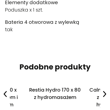
Elementy dodatkowe
Poduszka x 1 szt.
Bateria 4 otworowa z wylewką
tak
Podobne produkty
o 170 x
Restia Hydro 170 x 80
Calma h
leniem i
z hydromasażem
z ośw
sażem
hydr