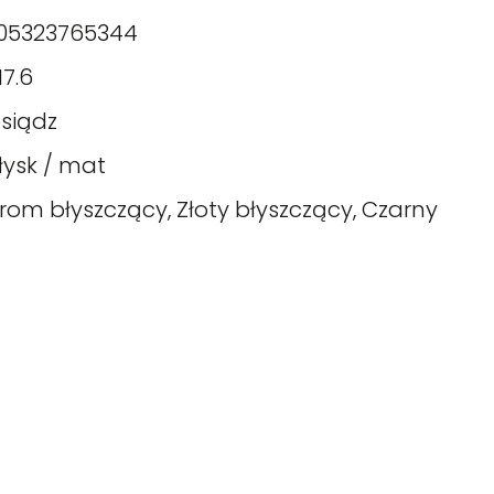
05323765344
17.6
siądz
łysk / mat
rom błyszczący, Złoty błyszczący, Czarny