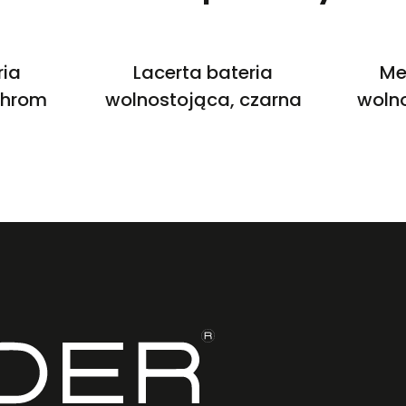
ria
Lacerta bateria
Me
chrom
wolnostojąca, czarna
wolno