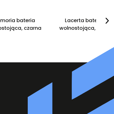
moria bateria
Lacerta bateria
stojąca, czarna
wolnostojąca, złota