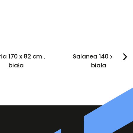
ria 170 x 82 cm ,
Salanea 140 x 72 ,
biała
biała