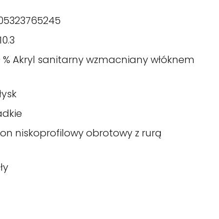
05323765245
10.3
0 % Akryl sanitarny wzmacniany włóknem
łysk
adkie
fon niskoprofilowy obrotowy z rurą
ły