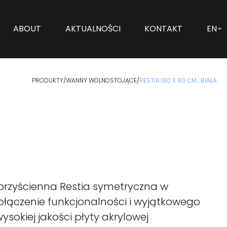
ABOUT
AKTUALNOŚCI
KONTAKT
EN
PRODUKTY
/
WANNY WOLNOSTOJĄCE
/
RESTIA 180 X 80 CM , BIAŁA
rzyścienna Restia symetryczna w
połączenie funkcjonalności i wyjątkowego
sokiej jakości płyty akrylowej