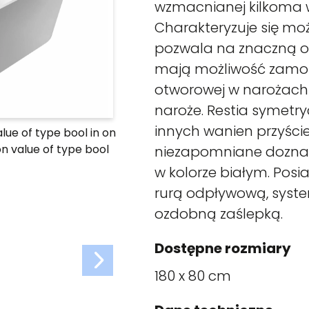
wzmacnianej kilkoma 
Charakteryzuje się moż
pozwala na znaczną os
mają możliwość zamon
otworowej w narożach
naroże. Restia symetr
innych wanien przyście
alue of type bool in
on
on value of type bool
niezapomniane doznan
w kolorze białym. Posia
rurą odpływową, syst
ozdobną zaślepką.
Dostępne rozmiary
180 x 80 cm