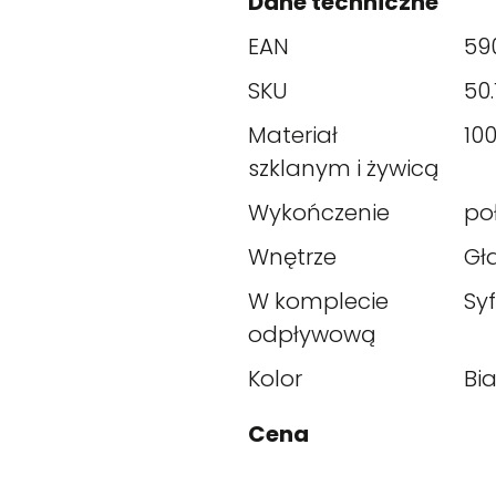
Dane techniczne
EAN
59
SKU
50.
Materiał
10
szklanym i żywicą
Wykończenie
po
Wnętrze
Gł
W komplecie
Sy
odpływową
Kolor
Bia
Cena